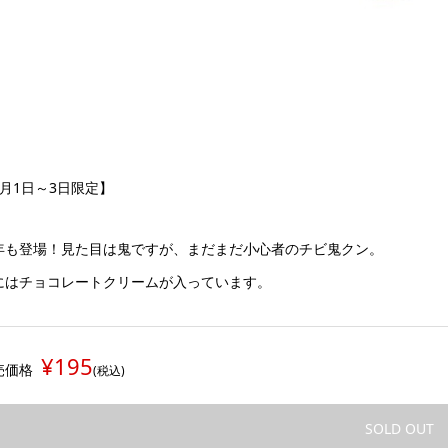
2月1日～3日限定】
年も登場！見た目は鬼ですが、まだまだ小心者のチビ鬼クン。
にはチョコレートクリームが入っています。
¥195
売価格
(税込)
SOLD OUT