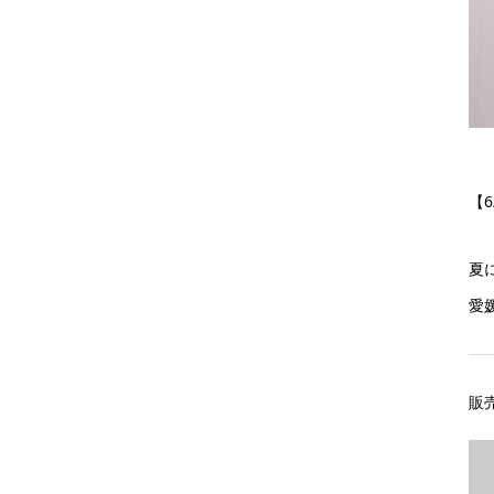
【6
夏
愛
販