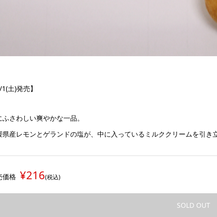
/1(土)発売】
にふさわしい爽やかな一品。
媛県産レモンとゲランドの塩が、中に入っているミルククリームを引き
¥216
売価格
(税込)
SOLD OUT