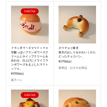
Sold Out
フランボワーズマリトッツォ
ぷりチョコ柴犬
甘酸っぱいフランボワーズク
柴犬のおしりをかわいくかた
リームとホイップクリームを
どったチョコパン。
合わせ、仕上げにドライフラ
¥270
(税込)
ンボワーズをまぶしたマリト
新商品・おすすめ商品
ッツォ。
¥350
(税込)
菓子パン
Sold Out