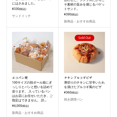
にはさみました。
そ素材の旨みを感じるバゲッ
¥330
トサンド。
(税込)
¥390
(税込)
サンドイッチ
新商品・おすすめ商品
Sold Out
エコパン便
チキンプルコギピザ
100サイズの段ボール箱にぎ
薄切りのチキンに甘辛いたれ
っしりとパンと想いを詰めて
を漬けたプルコギ風のピザ
送ります。 入っているパン
¥360
(税込)
はお店にお任せいただき、ご
焼き調理パン
指定はできません。 詳...
¥4,000
(税込)
新商品・おすすめ商品