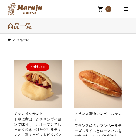
0
商品一覧
商品一覧
Sold Out
チキンピタサンド
フランス産カマンベールサン
丁寧に煮出したチキンブイヨ
ド
ンで味付けし、オーブンでし
フランス産のカマンベールチ
っかり焼き上げたグリルチキ
ーズスライスとロースハムを
ンと、紫キャベツをピタパン
合わせた、シンプルだからこ