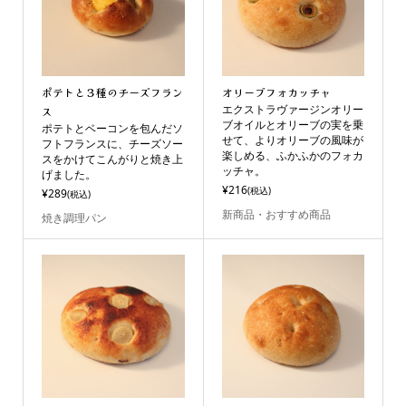
ポテトと３種のチーズフラン
オリーブフォカッチャ
エクストラヴァージンオリー
ス
ブオイルとオリーブの実を乗
ポテトとベーコンを包んだソ
せて、よりオリーブの風味が
フトフランスに、チーズソー
楽しめる、ふかふかのフォカ
スをかけてこんがりと焼き上
ッチャ。
げました。
¥216
(税込)
¥289
(税込)
新商品・おすすめ商品
焼き調理パン